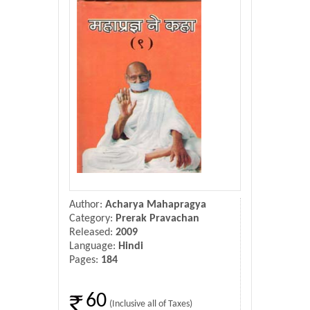
Donate Us
Contact Us
Author:
Acharya Mahapragya
Category:
Prerak Pravachan
Released:
2009
Language:
Hindi
Pages:
184
60
(Inclusive all of Taxes)