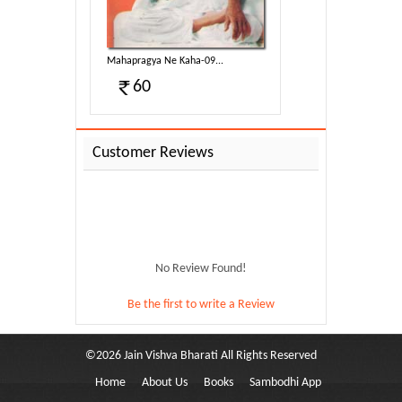
9...
Mahapragya Ne Kaha-09...
60
Customer Reviews
No Review Found!
Be the first to write a Review
©
2026
Jain Vishva Bharati
All Rights Reserved
Home
About Us
Books
Sambodhi App
9...