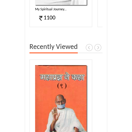
harmotsa...
My Spiritual Journey...
Sambodhi (E)...
1100
340
Recently Viewed