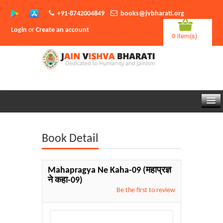
+91-8742004849
books@jvbharati.org
Login
or
Create an account
0 item(s)
Home
Book Detail
About Us
Books
Mahapragya Ne Kaha-09
(महाप्रज्ञ
ने कहा-09)
Sambodhi App
Be the first to review
Authors