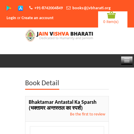
+91-8742004849
books@jvbharati.org
Login
or
Create an account
0 item(s)
Home
Book Detail
About Us
Books
Bhaktamar Antastal Ka Sparsh
(भक्तामर अन्तस्तल का स्पर्श)
Sambodhi App
Be the first to review
Authors