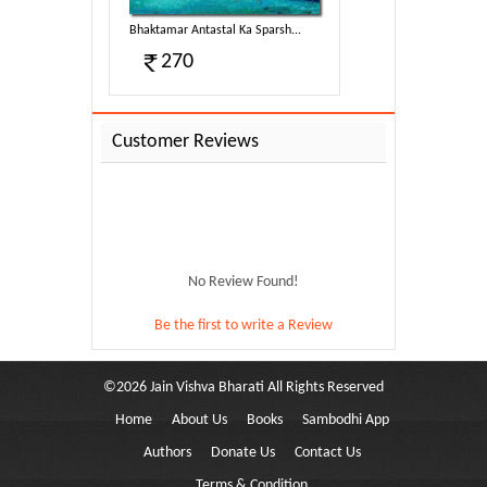
 Sparsh...
Bhaktamar Antastal Ka Sparsh...
270
Customer Reviews
No Review Found!
Be the first to write a Review
©
2026
Jain Vishva Bharati
All Rights Reserved
Home
About Us
Books
Sambodhi App
 Sparsh...
Authors
Donate Us
Contact Us
Terms & Condition