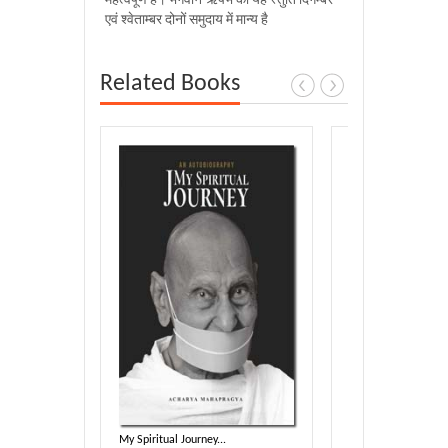
महत्वपूर्ण है। भगवान ऋषभ की यह स्तुति दिगम्बर
एवं श्वेताम्बर दोनों समुदाय में मान्य है
Related Books
harmotsa...
My Spiritual Journey...
Sambodhi (E)...