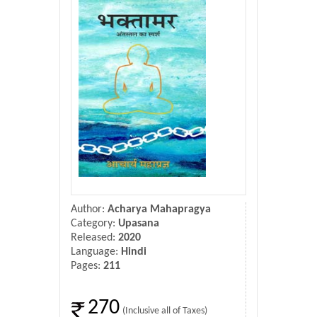
Donate Us
Contact Us
Author:
Acharya Mahapragya
Category:
Upasana
Released:
2020
Language:
Hindi
Pages:
211
270
(Inclusive all of Taxes)