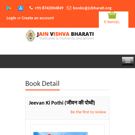
+91-8742004849
books@jvbharati.org
Login
or
Create an account
0 item(s)
Home
Book Detail
About Us
Books
Jeevan Ki Pothi
(जीवन की पोथी)
Sambodhi App
Be the first to review
Authors