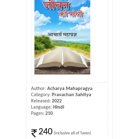
Donate Us
Contact Us
Author:
Acharya Mahapragya
Category:
Pravachan Sahitya
Released:
2022
Language:
Hindi
Pages:
210
240
(Inclusive all of Taxes)