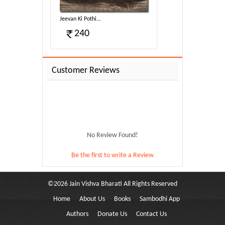
Jeevan Ki Pothi...
240
Customer Reviews
No Review Found!
Be the first to write a Review
©
2026
Jain Vishva Bharati
All Rights Reserved
Home
About Us
Books
Sambodhi App
Authors
Donate Us
Contact Us